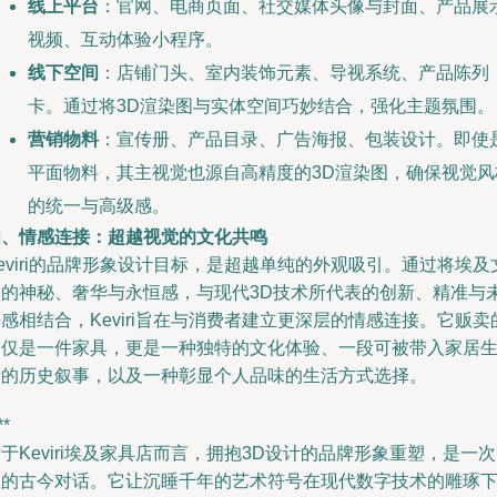
线上平台
：官网、电商页面、社交媒体头像与封面、产品展
视频、互动体验小程序。
线下空间
：店铺门头、室内装饰元素、导视系统、产品陈列
卡。通过将3D渲染图与实体空间巧妙结合，强化主题氛围。
营销物料
：宣传册、产品目录、广告海报、包装设计。即使
平面物料，其主视觉也源自高精度的3D渲染图，确保视觉风
的统一与高级感。
四、情感连接：超越视觉的文化共鸣
eviri的品牌形象设计目标，是超越单纯的外观吸引。通过将埃及
明的神秘、奢华与永恒感，与现代3D技术所代表的创新、精准与
感相结合，Keviri旨在与消费者建立更深层的情感连接。它贩卖
不仅是一件家具，更是一种独特的文化体验、一段可被带入家居
活的历史叙事，以及一种彰显个人品味的生活方式选择。
**
于Keviri埃及家具店而言，拥抱3D设计的品牌形象重塑，是一
敢的古今对话。它让沉睡千年的艺术符号在现代数字技术的雕琢