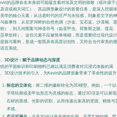
eviri的品牌命名本身就可能蕴含着对埃及文明的致敬（或许源于
埃及语或相关词汇）。其品牌形象设计的首要任务，是深入挖掘
及美学的核心元素：从法老时代的庄严与永恒感，到象形文字的
秘与叙事性，从尼罗河畔的自然色调（沙金、宝石蓝、沙漠褐、
花粉），到几何图案与神圣符号（如圣甲虫、荷鲁斯之眼、莲花
纸莎草纹样）。这些元素不应被简单堆砌，而是需要经过现代设
的提炼与重构，形成一套既具有高度识别性，又符合当代审美的
觉语言系统。
二、3D设计：赋予品牌动态与深度
传统的平面标识和印刷物料已难以满足消费者对沉浸式体验的渴
。3D设计技术的引入，为Keviri的品牌形象带来了革命性的提
标志的立体化
：将二维的徽标转化为3D模型。例如，一个以
字塔轮廓或圣甲虫形态为灵感的标志，通过3D渲染可以展现
石材的质感、光影的切割，从而传递出家具的坚固、精致与
术感。
产品可视化
：这是3D设计最直接的应用。无需实物拍摄，即