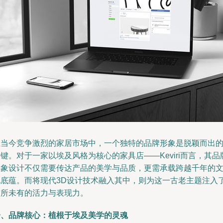
在当今竞争激烈的家居市场中，一个独特的品牌形象是脱颖而出
键。对于一家以埃及风格为核心的家具店——Keviri而言，其品
形象设计不仅需要传达产品的美学与品质，更需承载跨越千年的
化底蕴。而将现代3D设计技术融入其中，则为这一古老主题注入
前所未有的活力与表现力。
一、品牌核心：植根于埃及美学的灵魂