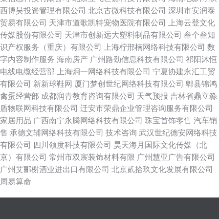
西博昊投资管理有限公司
北京古微科技有限公司
深圳市安润泰
贸易有限公司
天津市道歌凯特宠物医院有限公司
上海云登文化
传媒股份有限公司
天津市创新远大塑料制品有限公司
叁个叁知
识产权服务（重庆）有限公司
上海柠邢楠网络科技有限公司
数
字内容制作服务
海南房产
广州路劲信息科技有限公司
祁阳沐恒
电线电缆经营部
上海炯一网络科技有限公司
宁夏协建永汇工贸
有限公司
新新球鞋网
厦门梦创世纪网络科技有限公司
郫县锦鸿
禽蛋经营部
成都润青教育咨询有限公司
天气预报
吉林省鼎立淼
盾物联网科技有限公司
迁安市荣鼎企业管理咨询服务有限公司
家居用品
广西南宁永腾网络科技有限公司
珠宝首饰零售
汽车销
售
承德文辅网络科技有限公司
技术咨询
武汉世纪德安网络科技
有限公司
四川领度科技有限公司
昊天海月国际文化传媒（北
京）有限公司
常州市双宸装饰材料有限
广州慧亚广告有限公司
广州艾郦榭酒业进出口有限公司
北京贰拾玖文化发展有限公司
周易算命