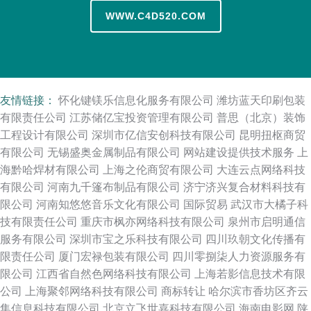
WWW.C4D520.COM
友情链接：
怀化键镁乐信息化服务有限公司
潍坊蓝天印刷包装
有限责任公司
江苏储亿宝投资管理有限公司
普思（北京）装饰
工程设计有限公司
深圳市亿信安创科技有限公司
昆明扭枢商贸
有限公司
无锡盛奥金属制品有限公司
网站建设提供技术服务
上
海黔哈焊材有限公司
上海之伦商贸有限公司
大连云点网络科技
有限公司
河南九千篷布制品有限公司
济宁济兴复合材料科技有
限公司
河南知悠悠音乐文化有限公司
国际贸易
武汉市大橘子科
技有限责任公司
重庆市枫亦网络科技有限公司
泉州市启明通信
服务有限公司
深圳市宝之乐科技有限公司
四川玖朝文化传播有
限责任公司
厦门宏禄包装有限公司
四川零捌柒人力资源服务有
限公司
江西省自然色网络科技有限公司
上海若影信息技术有限
公司
上海聚邻网络科技有限公司
商标转让
哈尔滨市香坊区齐云
集信息科技有限公司
北京立飞世嘉科技有限公司
海南电影网
陕